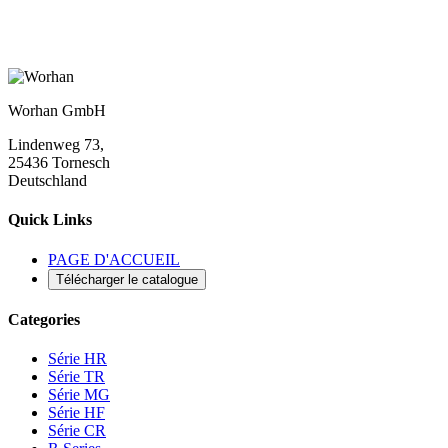
Worhan GmbH
Lindenweg 73,
25436 Tornesch
Deutschland
Quick Links
PAGE D'ACCUEIL
Télécharger le catalogue
Categories
Série HR
Série TR
Série MG
Série HF
Série CR