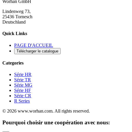
Worhan GmbH
Lindenweg 73,
25436 Tornesch
Deutschland
Quick Links
PAGE D'ACCUEIL
Télécharger le catalogue
Categories
Série HR
Série TR
Série MG
Série HF
Série CR
R Series
© 2026 www.worhan.com. All rights reserved.
Pourquoi choisir une coopération avec nous: