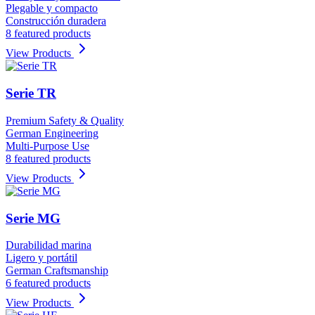
Plegable y compacto
Construcción duradera
8 featured products
View Products
Serie TR
Premium Safety & Quality
German Engineering
Multi-Purpose Use
8 featured products
View Products
Serie MG
Durabilidad marina
Ligero y portátil
German Craftsmanship
6 featured products
View Products